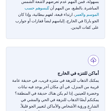
بسهولة،
فمن
المهم
عدم
تعرضهم
لأشعة
الشمس
المباشرة
.
بالطبع،
من
المهم
أن
تُلبسوهم حسب
الموسم والعمر
،
ارتداء
قبعة،
لفهم
ببطانية،
وإذا
كان
الجو
باردًا
في الخارج،
إلباسهم ايضاً
قفازات
أو
جوارب
على
كفات اليدين
.
أماكن للتنزه في الخارج
يمكنك
الذهاب
للنزهة
في
متنزه
قريب،
في
حديقة
عامة
قريبة
من
المنزل،
في
أي
مكان
آخر
يوجد
فيه
نباتات
وخضرة
للعينين
.
إذا
لم
يكن
هناك
حديقة
في
المنطقة؟
يمكنك
م
أيضًا
الذهاب
للنزهة
في
الحي
والمشي
في
الشارع
ورؤية
الأشخاص
والأماكن
لتغيير
الجو
قليلاً
.