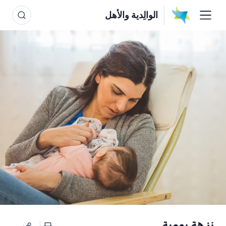
الوالِدية والأهل
نزهة يومية