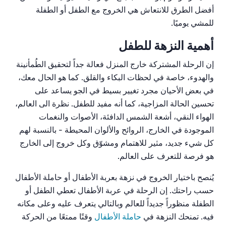
أفضل
الطرق
للانتعاش
هي
الخروج
مع
الطفل أو الطفلة
للمشي
يوميًا
.
أهمية النزهة للطفل
إن
الرحلة
المشتركة
خارج
المنزل
فعالة
جداً
لتحقيق
الطُمأنينة
والهدوء،
خاصة
في
لحظات
البكاء
والقلق
.
كما
هو
الحال
معك،
في
بعض
الأحيان
مجرد
تغيير
بسيط
في
الجو
يساعد
على
تحسين
الحالة
المزاجية،
كما
أنه
مفيد
للطفل
.
نظرة الى
العالم،
الهواء
النقي،
أشعة
الشمس
الدافئة،
الأصوات
والنغمات
الموجودة
في
الخارج،
الروائح
والألوان
المحيطة
-
بالنسبة
لهم
كل
شيء
جديد،
مثير
للاهتمام
ومشوّق
وكل
خروج
إلى
الخارج
هو
فرصة
للتعرف
على
العالم
.
يُنصح باختيار الخروج في نزهة بعربة الأطفال أو حاملة الأطفال
حسب راحتك. إن الرحلة في عربة الأطفال تعطي الطفل
أو
الطفلة
منظوراً جديداً للعالم وبالتالي يتعرف عليه وعلى مكانه
فيه. تمنحك
النزهة في
حاملة الأطفال
وقتًا ممتعًا من الحركة