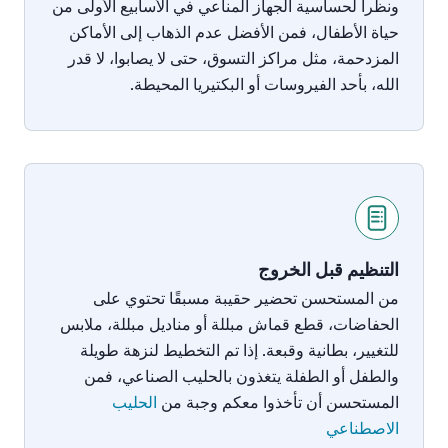
ونظراً
لحساسية
الجهاز
المناعي
في
الأسابيع
الأولى
من
حياة
الأطفال،
فمن
الأفضل
عدم
الذهاب
إلى
الأماكن
المزدحمة،
مثل
مراكز
التسوق،
حتى
لا
يصابوا،
لا
قدر
الله،
بأحد
الفيروسات
أو
البكتيريا
المحيطة
.
التنظيم قبل الخروج
من المستحسن
تحضير
حقيبة
مسبقًا
تحتوي
على
الحفاضات،
قطع قماش مبللة أو مناديل مبللة، ملابس
للتغيير، بطانية وقبعة.
إذا
تم
التخطيط
لنزهة
طويلة
والطفل أو الطفلة
يتغذون
بالحليب
الصناعي،
فمن
المستحسن
أن
تأخذوا معكم
وجبة
من
الحليب
الاصطناعي