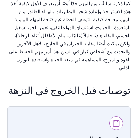
كما
ذكرنا
سابقًا،
من
المهم
جدًا
أيضًا
أن
يعرف
الأهل
كيفية
أخذ
هذه
الاستراحة
وإعادة
شحن
البطاريات
بالهواء
الطلق
.
من
المهم
معرفة
كيفية
التوقف
للحظة
عن
كثافة
المهام
اليومية
المتعددة
والخروج،
استنشاق
الهواء
النقي،
تغيير
الجو،
تشغيل
الجسم،
البقاء
هادئًا
قليلاً
(
غالبًا
ما
ينام
الأطفال
أثناء
الرحلة
)
،
ولكن
يمكنك
أيضًا
مقابلة
الجيران
في الخارج،
الأهل الآخرين
والتحدث
مع
أشخاص كبار في السن
.
هذا
أمر
مهم
للحفاظ
على
القوة
والمزاج،
المساهمة
في
متعة
الحياة
واستعادة
التوازن
الذاتي
.
توصيات قبل الخروج في النزهة