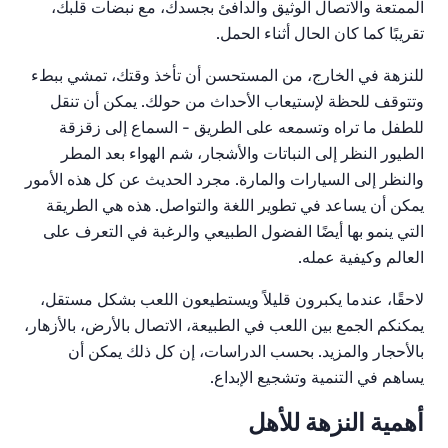
الممتعة والاتصال الوثيق والدافئ بجسدك، مع نبضات قلبك،
تقريبًا كما كان الحال أثناء الحمل.
للنزهة في الخارج
،
من المستحسن
أن
تأخذ
وقتك،
تمشي
ببطء
وتتوقف
للحظة
لإستيعاب
الأحداث
من
حولك
.
يمكن
أن
تنقل
للطفل
ما
تراه
وتسمعه
على
الطريق
-
السماع
إلى
زقزقة
الطيور
النظر
إلى
النباتات
والأشجار،
شم
الهواء
بعد
المطر
والنظر
إلى
السيارات
والمارة
.
مجرد
الحديث
عن
كل
هذه
الأمور
يمكن
أن
يساعد
في
تطوير
اللغة
والتواصل
.
هذه
هي
الطريقة
التي
ينمو
بها
أيضًا
الفضول
الطبيعي
والرغبة
في
التعرف
على
العالم
وكيفية
عمله
.
لاحقًا،
عندما
يكبرون
قليلاً
ويستطيعون
اللعب
بشكل
مستقل،
يمكنكم
الجمع
بين
اللعب
في
الطبيعة،
الاتصال
بالأرض
، بالأزهار
،
بالأحجار
والمزيد
.
بحسب
الدراسات،
إن
كل
ذلك
يمكن
أن
يساهم
في
التنمية
وتشجيع
الإبداع
.
أهمية النزهة للأهل