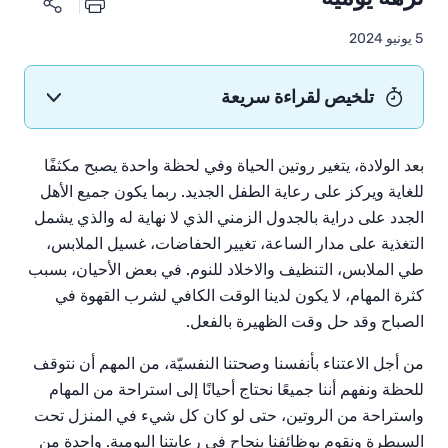
5 يونيو 2024
تلخيص لقراءة سريعة
بعد
الولادة،
يتغير
روتين
الحياة
وفي
لحظة
واحدة
يصبح
مكثفًا
للغاية
ويركز
على
رعاية
الطفل
الجديد
.
ربما
يكون
جميع
الأهل
الجدد
على
دراية
بالجدول
الزمني
الذي
لا
نهاية
له
والذي
يشمل
التغذية
على
مدار
الساعة،
تغيير
الحفاضات، غسيل
الملابس،
طي
الملابس، التنظيف
والاخلاد للنوم
.
في
بعض
الأحيان،
بسبب
كثرة
المهام،
لا
يكون
لدينا
الوقت
الكافي
لشرب
القهوة
في
الصباح
وقد
حل
وقت
الظهيرة
بالفعل
.
من
أجل
الاعتناء
بأنفسنا
وصحتنا
النفسيّة،
من
المهم
أن
نتوقف
للحظة
ونفهم
أننا
جميعًا
نحتاج
أحيانًا
إلى
استراحة
من
المهام
واستراحة
من
الروتين،
حتى
لو
كان
كل
شيء
في
المنزل
تحت
السيطرة
ونقوم
بوظائفنا
بنجاح
في
رعايتنا
اليومية
.
واحدة
من